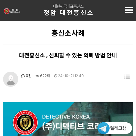
대한민국대표흥신소
정암 대전흥신소
흥신소사례
대전흥신소 , 신뢰할 수 있는 의뢰 방법 안내
0건
622회
24-10-21 12:49