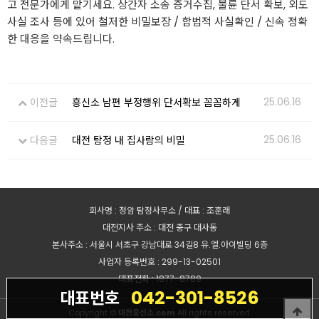
고 전문가에게 맡기세요. 상간자 소송 증거수집, 불륜 단서 확보, 외도
사실 조사 등에 있어 철저한 비밀보장 / 합법적 사실확인 / 신속 정확
한 대응을 약속드립니다.
25.06.16
이전글
흥신소 남편 부정행위 단서확보 꼼꼼하게
25.06.16
다음글
대전 탐정 내 집사람의 비밀
회사명 : 정암 탐정사무소 / 대표 : 조훈래
대전지사 주소 : 대전 중구 대사동
본사주소 : 서울시 서초구 강남대로 34길8 유.엘.아이빌딩 6층
사업자 등록번호 : 299-13-02501
대표전화 : 1877-8789
042-301-8526
대표번호
Copyright ©
대전흥신소.com
All rights reserved.