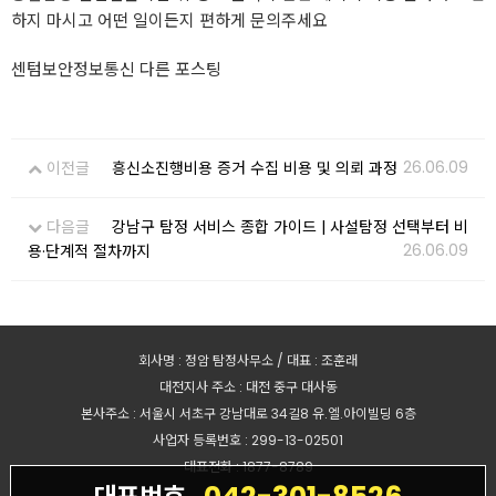
하지 마시고 어떤 일이든지 편하게 문의주세요
센텀보안정보통신 다른 포스팅
26.06.09
이전글
흥신소진행비용 증거 수집 비용 및 의뢰 과정
다음글
강남구 탐정 서비스 종합 가이드 | 사설탐정 선택부터 비
26.06.09
용·단계적 절차까지
회사명 : 정암 탐정사무소 / 대표 : 조훈래
대전지사 주소 : 대전 중구 대사동
본사주소 : 서울시 서초구 강남대로 34길8 유.엘.아이빌딩 6층
사업자 등록번호 : 299-13-02501
대표전화 : 1877-8789