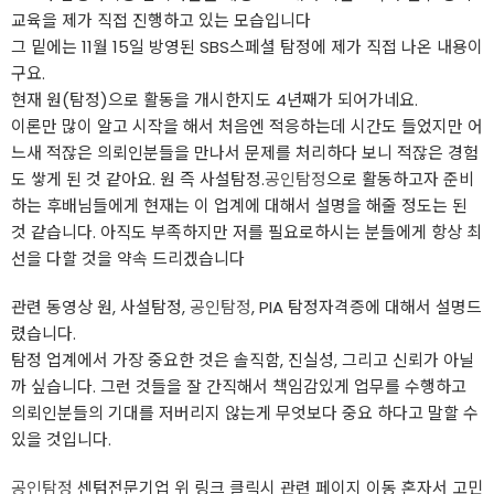
교육을 제가 직접 진행하고 있는 모습입니다
그 밑에는 11월 15일 방영된 SBS스페셜 탐정에 제가 직접 나온 내용이
구요.
현재 원(탐정)으로 활동을 개시한지도 4년째가 되어가네요.
이론만 많이 알고 시작을 해서 처음엔 적응하는데 시간도 들었지만 어
느새 적잖은 의뢰인분들을 만나서 문제를 처리하다 보니 적잖은 경험
도 쌓게 된 것 같아요. 원 즉 사설탐정.
공인탐정
으로 활동하고자 준비
하는 후배님들에게 현재는 이 업계에 대해서 설명을 해줄 정도는 된
것 같습니다. 아직도 부족하지만 저를 필요로하시는 분들에게 항상 최
선을 다할 것을 약속 드리겠습니다
관련 동영상 원, 사설탐정,
공인탐정
, PIA 탐정자격증에 대해서 설명드
렸습니다.
탐정 업계에서 가장 중요한 것은 솔직함, 진실성, 그리고 신뢰가 아닐
까 싶습니다. 그런 것들을 잘 간직해서 책임감있게 업무를 수행하고
의뢰인분들의 기대를 저버리지 않는게 무엇보다 중요 하다고 말할 수
있을 것입니다.
공인탐정
센텀전문기업 위 링크 클릭시 관련 페이지 이동 혼자서 고민