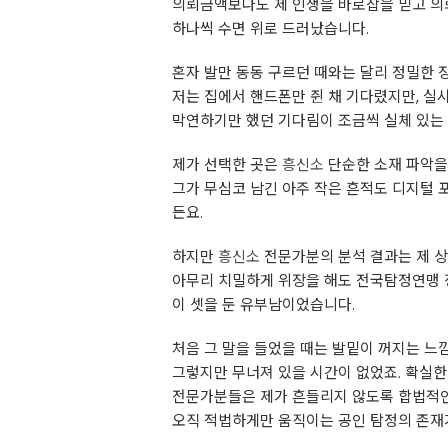
의뢰금액보다도 제 인생을 바로잡을 믿고 의
하나씩 수면 위로 드러났습니다.
혼자 발만 동동 구르던 때와는 달리 정밀한 
저는 집에서 핸드폰만 쥔 채 기다렸지만, 실
막연하기만 했던 기다림이 조금씩 실체 있는 
제가 선택한 곳은
흥신소
단순한 소재 파악을
그가 무심코 남긴 아주 작은 흔적도 디지털
든요.
하지만
흥신소
전문가분의 분석 결과는 제 상
아무리 치밀하게 위장을 해도 전국탐정연맹 
이 셋을 둔 유부남이었습니다.
처음 그 말을 들었을 때는 발밑이 꺼지는 느
그렇지만 무너져 있을 시간이 없었죠. 확실한
전문가분들은 제가 흔들리지 않도록 합법적인
오직 적법하게만 움직이는 공인 탐정의 존재