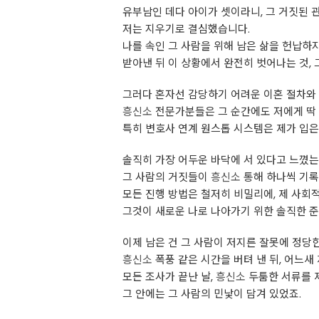
유부남인 데다 아이가 셋이라니, 그 거짓된 
저는 지우기로 결심했습니다.
나를 속인 그 사람을 위해 남은 삶을 헌납하지
받아낸 뒤 이 상황에서 완전히 벗어나는 것,
그러다 혼자선 감당하기 어려운 이혼 절차와 
흥신소
전문가분들은 그 순간에도 저에게 딱 
특히 변호사 연계 원스톱 시스템은 제가 입은
솔직히 가장 어두운 바닥에 서 있다고 느꼈는
그 사람의 거짓들이
흥신소
통해 하나씩 기록
모든 진행 방법은 철저히 비밀리에, 제 사회
그것이 새로운 나로 나아가기 위한 솔직한 준
이제 남은 건 그 사람이 저지른 잘못에 정당
흥신소
폭풍 같은 시간을 버텨 낸 뒤, 어느새
모든 조사가 끝난 날,
흥신소
두툼한 서류를 제
그 안에는 그 사람의 민낯이 담겨 있었죠.