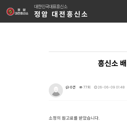
대한민국대표흥신소
정암 대전흥신소
흥신소 배
0건
77회
26-06-09 01:48
소정의 원고료를 받았습니다.