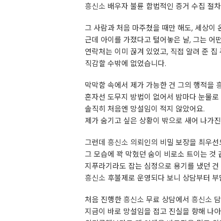
흥신소
배우자 불륜 합법적인 증거 수집 절차
그 사람과 처음 마주쳤을 때만 해도, 세상이 
근데 아이를 가졌다고 털어놓은 날, 그는 어떤
연락처는 이미 끊겨 있었고, 직접 알려 준 
직감할 수밖에 없었습니다.
막막함 속에서 제가 가능한 건 그의 행적을
혼자선 도무지 방법이 없어서 밤마다 눈물로
솔직히 처음엔 망설임이 적지 않았어요.
제가 숨기고 싶은 상황이 밖으로 새어 나가진
그런데
흥신소
의뢰인의 비밀 보장을 최우선으
그 모습에 꽉 막혔던 숨이 비로소 트이는 것
지푸라기라도 잡는 심정으로 용기를 냈던 건
흥신소
후불제로 운영되다 보니 상담부터 부담
처음 진행한
흥신소
무료 상담에서
흥신소
담
지금이 바로 망설임을 접고 진실을 향해 나아