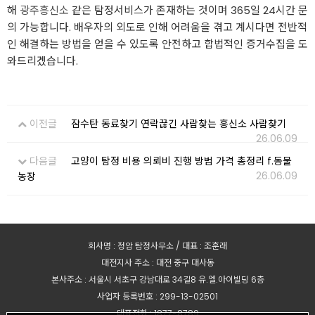
해
광주흥신소
같은 탐정서비스가 존재하는 것이며 365일 24시간 문
의 가능합니다. 배우자의 외도로 인해 어려움을 겪고 계시다면 전반적
인 해결하는 방법을 얻을 수 있도록 안전하고 합법적인 증거수집을 도
와드리겠습니다.
이전글
잠수탄 동료찾기 연락끊긴 사람찾는 흥신소 사람찾기
26.06.09
다음글
고양이 탐정 비용 의뢰비 진행 방법 가격 총정리 f.동물
26.06.09
농장
회사명 : 정암 탐정사무소 / 대표 : 조훈래
대전지사 주소 : 대전 중구 대사동
본사주소 : 서울시 서초구 강남대로 34길8 유.엘.아이빌딩 6층
사업자 등록번호 : 299-13-02501
대표전화 : 1877-8789