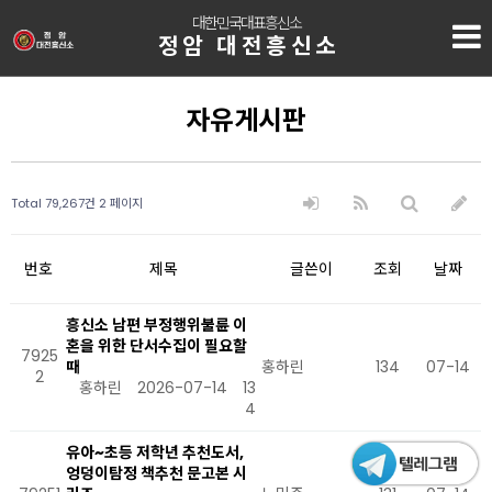
대한민국대표흥신소
정암 대전흥신소
자유게시판
Total 79,267건
2 페이지
번호
제목
글쓴이
조회
날짜
흥신소 남편 부정행위불륜 이
혼을 위한 단서수집이 필요할
7925
때
홍하린
134
07-14
2
홍하린
2026-07-14
13
4
유아~초등 저학년 추천도서,
엉덩이탐정 책추천 문고본 시