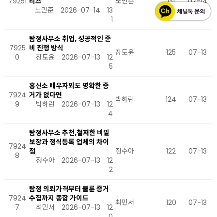
79251
리즈
노민준
131
07-14
노민준
2026-07-14
13
1
탐정사무소 취업, 성공적인 준
7925
비 진행 방식
장도윤
125
07-13
0
장도윤
2026-07-13
12
5
흥신소 배우자외도 명확한 증
7924
거가 없다면
박하린
124
07-13
9
박하린
2026-07-13
12
4
탐정사무소 추천,철저한 비밀
보장과 정식등록 업체의 차이
7924
점
정수아
122
07-13
8
정수아
2026-07-13
12
2
탐정 의뢰가격부터 불륜 증거
7924
수집까지 종합 가이드
최민서
120
07-13
7
최민서
2026-07-13
12
0