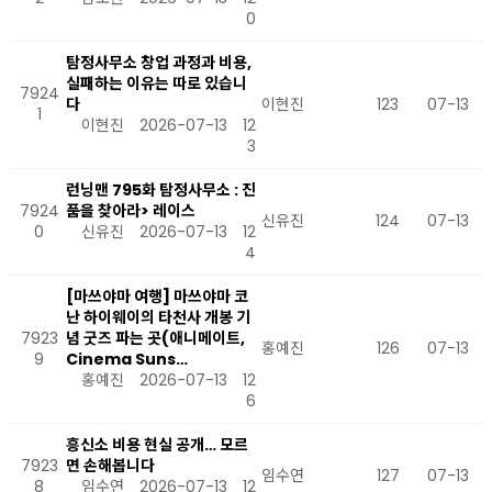
0
탐정사무소 창업 과정과 비용,
실패하는 이유는 따로 있습니
7924
다
이현진
123
07-13
1
이현진
2026-07-13
12
3
런닝맨 795화 탐정사무소 : 진
7924
품을 찾아라> 레이스
신유진
124
07-13
0
신유진
2026-07-13
12
4
[마쓰야마 여행] 마쓰야마 코
난 하이웨이의 타천사 개봉 기
7923
념 굿즈 파는 곳(애니메이트,
홍예진
126
07-13
9
Cinema Suns…
홍예진
2026-07-13
12
6
흥신소 비용 현실 공개… 모르
7923
면 손해봅니다
임수연
127
07-13
8
임수연
2026-07-13
12