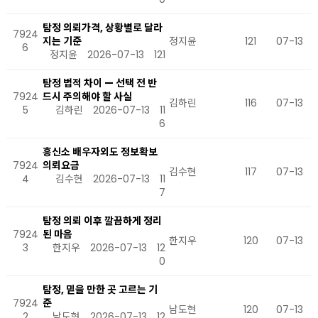
탐정 의뢰가격, 상황별로 달라
7924
지는 기준
정지윤
121
07-13
6
정지윤
2026-07-13
121
탐정 법적 차이 — 선택 전 반
7924
드시 주의해야 할 사실
김하린
116
07-13
5
김하린
2026-07-13
11
6
흥신소 배우자외도 정보확보
7924
의뢰요금
김수현
117
07-13
4
김수현
2026-07-13
11
7
탐정 의뢰 이후 깔끔하게 정리
7924
된 마음
한지우
120
07-13
3
한지우
2026-07-13
12
0
탐정, 믿을 만한 곳 고르는 기
7924
준
남도현
120
07-13
2
남도현
2026-07-13
12