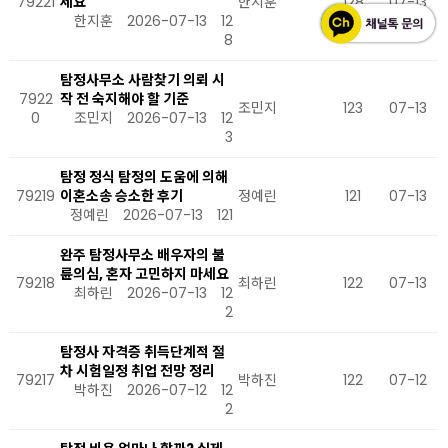
79221
세요
한지훈
128
07-13
한지훈
2026-07-13
12
8
탐정사무소 사람찾기 의뢰 시
7922
작 전 숙지해야 할 기준
조민지
123
07-13
0
조민지
2026-07-13
12
3
탐정 정식 탐정의 도움에 의해
79219
이혼소송 승소한 후기
정예린
121
07-13
정예린
2026-07-13
121
완주 탐정사무소 배우자의 불
륜의심, 혼자 고민하지 마세요
79218
최하린
122
07-13
최하린
2026-07-13
12
2
탐정사 자격증 취득단계적 절
차 시험일정 취업 전망 정리
79217
박하진
122
07-12
박하진
2026-07-12
12
2