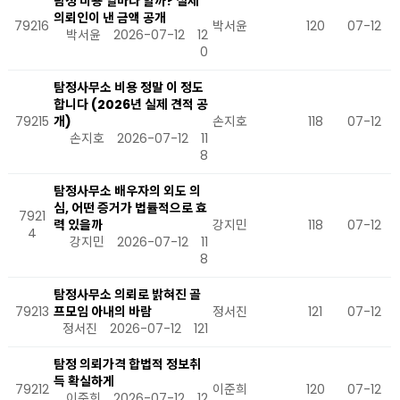
탐정 비용 얼마나 할까? 실제
의뢰인이 낸 금액 공개
79216
박서윤
120
07-12
박서윤
2026-07-12
12
0
탐정사무소 비용 정말 이 정도
합니다 (2026년 실제 견적 공
79215
개)
손지호
118
07-12
손지호
2026-07-12
11
8
탐정사무소 배우자의 외도 의
심, 어떤 증거가 법률적으로 효
7921
력 있을까
강지민
118
07-12
4
강지민
2026-07-12
11
8
탐정사무소 의뢰로 밝혀진 골
79213
프모임 아내의 바람
정서진
121
07-12
정서진
2026-07-12
121
탐정 의뢰가격 합법적 정보취
득 확실하게
79212
이준희
120
07-12
이준희
2026-07-12
12