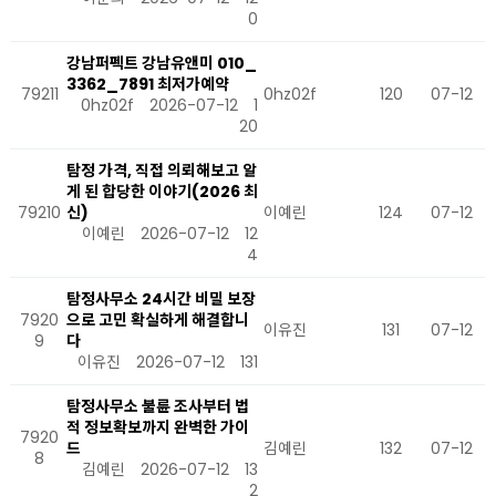
0
강남퍼펙트 강남유앤미 010_
3362_7891 최저가예약
79211
0hz02f
120
07-12
0hz02f
2026-07-12
1
20
탐정 가격, 직접 의뢰해보고 알
게 된 합당한 이야기(2026 최
79210
신)
이예린
124
07-12
이예린
2026-07-12
12
4
탐정사무소 24시간 비밀 보장
7920
으로 고민 확실하게 해결합니
이유진
131
07-12
9
다
이유진
2026-07-12
131
탐정사무소 불륜 조사부터 법
적 정보확보까지 완벽한 가이
7920
드
김예린
132
07-12
8
김예린
2026-07-12
13
2