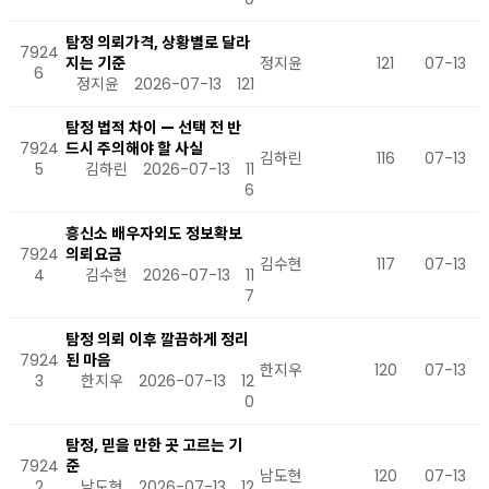
탐정 의뢰가격, 상황별로 달라
7924
지는 기준
정지윤
121
07-13
6
정지윤
2026-07-13
121
탐정 법적 차이 — 선택 전 반
7924
드시 주의해야 할 사실
김하린
116
07-13
5
김하린
2026-07-13
11
6
흥신소 배우자외도 정보확보
7924
의뢰요금
김수현
117
07-13
4
김수현
2026-07-13
11
7
탐정 의뢰 이후 깔끔하게 정리
7924
된 마음
한지우
120
07-13
3
한지우
2026-07-13
12
0
탐정, 믿을 만한 곳 고르는 기
7924
준
남도현
120
07-13
2
남도현
2026-07-13
12