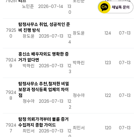
79251
리즈
노민준
130
07-14
노민준
2026-07-14
13
0
탐정사무소 취업, 성공적인 준
7925
비 진행 방식
장도윤
124
07-13
0
장도윤
2026-07-13
12
4
흥신소 배우자외도 명확한 증
7924
거가 없다면
박하린
123
07-13
9
박하린
2026-07-13
12
3
탐정사무소 추천,철저한 비밀
보장과 정식등록 업체의 차이
7924
점
정수아
122
07-13
8
정수아
2026-07-13
12
2
탐정 의뢰가격부터 불륜 증거
7924
수집까지 종합 가이드
최민서
120
07-13
7
최민서
2026-07-13
12
0