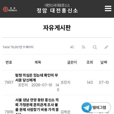
대한민국대표흥신소
정암 대전흥신소
자유게시판
Total 79,267건
11 페이지
번호
제목
글쓴이
조회
날짜
탐정 의심은 있는데 확인이 무
서운 당신에게
79117
조민지
140
07-10
조민지
2026-07-10
14
0
서울 성남 안양 동탄 흥신소 의
뢰 가정문제 혼외관계 조사 불
륜 문제 사람찾기 비용 가격 흥
79116
김하은
143
07-10