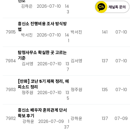
신소
김하은
2026-07-10
14
3
흥신소 진행비용 조사 방식방
법
79115
박서진
141
07-10
박서진
2026-07-10
14
1
탐정사무소 확실한 곳 고르는
기준
79114
김서영
137
07-10
김서영
2026-07-10
13
7
[만화] 코난 5기 제목 정리, 에
피소드 정리
79113
정주원
135
07-10
정주원
2026-07-10
13
5
흥신소 배우자 혼외관계 단서
확보 후기
79112
강하윤
137
07-09
강하윤
2026-07-09
1
37