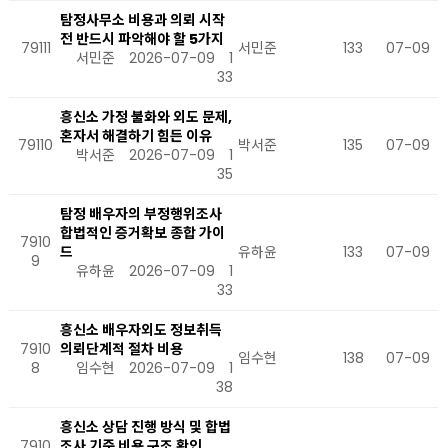
탐정사무소 비용과 의뢰 시작
전 반드시 파악해야 할 5가지
79111
서민준
133
07-09
서민준
2026-07-09
1
33
흥신소 가정 불화와 외도 문제,
혼자서 해결하기 힘든 이유
79110
박서준
135
07-09
박서준
2026-07-09
1
35
탐정 배우자의 부정행위조사
합법적인 증거확보 종합 가이
7910
드
유하윤
133
07-09
9
유하윤
2026-07-09
1
33
흥신소 배우자외도 정보취득
7910
의뢰단계적 절차 비용
임수현
138
07-09
8
임수현
2026-07-09
1
38
흥신소 상담 진행 방식 및 합법
7910
조사 기준 비용 구조 확인